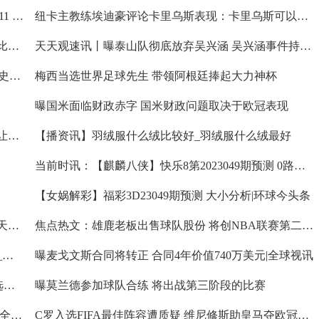
【全球新视野】微软发布适用于Dev频道的Windows11 Build 25174
纽卡主教练埃迪豪评论卡里乌斯表现：卡里乌斯可以为他的表现感到自豪:当前播报
世界今日报丨曝波特切尔西帅位出现动摇 此后两场比赛将决定波特未来
天天观速讯丨曝泰山队彻底放弃吴兴涵 吴兴涵事件持续发酵
斯卡洛尼当选FIFA年度最佳教练 率领阿根廷夺得队史第三个世界杯冠军|快看
梅西当选世界足球先生 带领阿根廷捧起大力神杯
曝国米面临财政赤字 国米财政问题取决于欧冠表现
曝国米尚未决定是否留下卢卡库 卢卡库状态和伤病让国米担忧-当前视讯
【播资讯】羽绒服什么绒比较好_羽绒服什么绒最好
当前时讯：【麒麟八侠】快乐8第2023049期预测 0路分析
【女娲解彩】福彩3D23049期预测 大小分析|环球今头条
【狼牙读胆】福彩3D23049期预测 百位走势图分析 天天快消息
焦点热文：雄鹿老板出售球队股份 将创NBA联赛第二高估值
莱万左脚筋拉伤 将无缘周四国王杯半决赛对阵皇马_前沿热点
曝麦戈文斯合同将转正 合同4年价值740万美元|全球视讯
进入决赛圈的物业企业流程“不合规”？南京一小区选聘物业不是一般烦
曝莫兰德参加球队合练 将出战第三阶段的比赛
曝李可将与国安续约 主帅斯坦利对他的表现很满意:全球速看料
C罗入选FIFA最佳阵容遭质疑 维尼修斯助皇马夺欧冠和联赛冠军更值得入选:环球快播