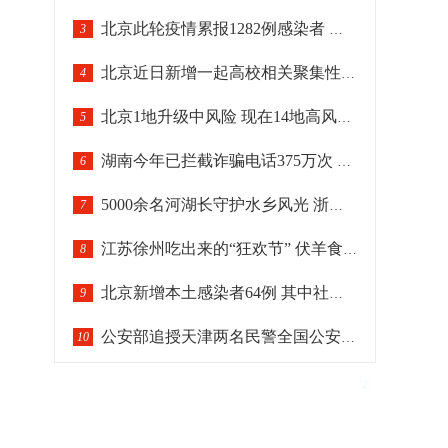
北京此轮疫情累报1282例感染者 各区疫情呈差异化分布
3
北京近日新增一起高校相关聚集性疫情
4
北京1地升级中风险 现在14地高风险29地中风险
5
湖南今年已拦截诈骗电话375万次 劝阻逾261万名潜在受害群众
6
5000余名河湖长守护水乡风光 浙江绍兴十年治水汇清流
7
江苏徐州吃出来的“狂欢节” 伏羊食俗晋级“国家队”
8
北京新增本土感染者64例 其中社会面筛查2例
9
公安部追授天津两名民警全国公安系统二级英雄模范
10