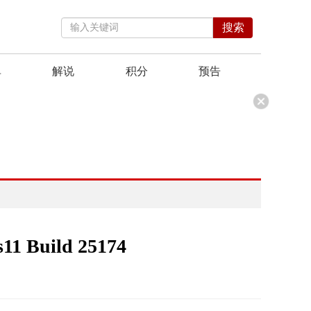
搜索
单
解说
积分
预告
uild 25174