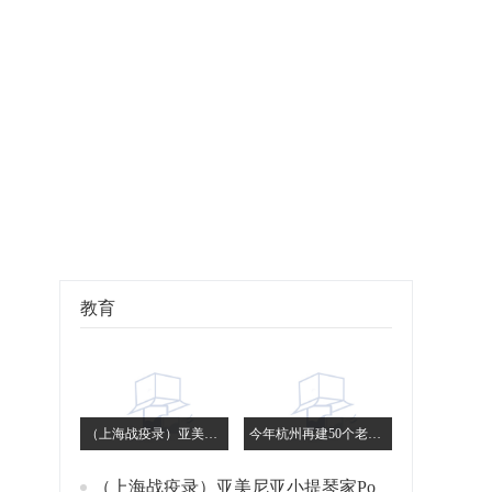
教育
（上海战疫录）亚美尼亚小提琴家Poghosyan：我是长了外国脸的上海人
今年杭州再建50个老年友好型社区 提升服务便利可及性
（上海战疫录）亚美尼亚小提琴家Poghosyan：我是长了外国脸的上海人