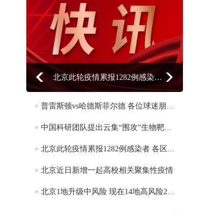
北京此轮疫情累报1282例感染者 各区疫情呈差异化分布
普雷斯顿vs哈德斯菲尔德 各位球迷朋友敬请留意
中国科研团队提出云集“围攻”生物靶标智能纳米机器人模型
北京此轮疫情累报1282例感染者 各区疫情呈差异化分布
北京近日新增一起高校相关聚集性疫情
北京1地升级中风险 现在14地高风险29地中风险