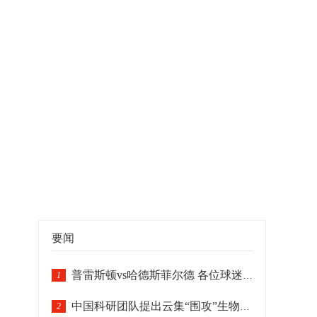
要闻
普雷斯顿vs哈德斯菲尔德 各位球迷朋友敬请留意
1
中国科研团队提出云集“围攻”生物靶标智能纳米机器人模型
2