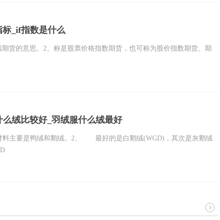
指标_if指数是什么
ures，股指期货的意思。2、称是股票价格指数期货，也可称为股价指数期货、期
什么绒比较好_羽绒服什么绒最好
材料主要是鸭绒和鹅绒。2、 最好的是白鹅绒(WGD)，其次是灰鹅绒
D