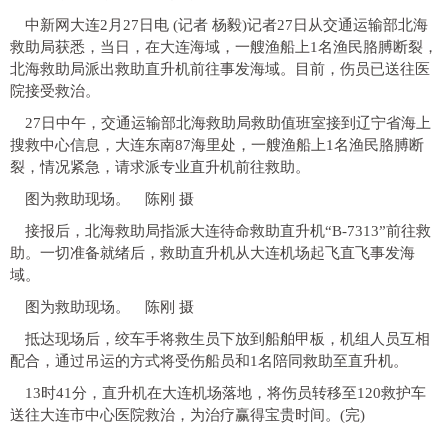
中新网大连2月27日电 (记者 杨毅)记者27日从交通运输部北海
救助局获悉，当日，在大连海域，一艘渔船上1名渔民胳膊断裂，
北海救助局派出救助直升机前往事发海域。目前，伤员已送往医
院接受救治。
27日中午，交通运输部北海救助局救助值班室接到辽宁省海上
搜救中心信息，大连东南87海里处，一艘渔船上1名渔民胳膊断
裂，情况紧急，请求派专业直升机前往救助。
图为救助现场。 陈刚 摄
接报后，北海救助局指派大连待命救助直升机“B-7313”前往救
助。一切准备就绪后，救助直升机从大连机场起飞直飞事发海
域。
图为救助现场。 陈刚 摄
抵达现场后，绞车手将救生员下放到船舶甲板，机组人员互相
配合，通过吊运的方式将受伤船员和1名陪同救助至直升机。
13时41分，直升机在大连机场落地，将伤员转移至120救护车
送往大连市中心医院救治，为治疗赢得宝贵时间。(完)