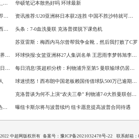
cad仿宋gb2312字体怎么设置_cad仿宋gb2312字体shx_世界今头条
华硕笔记本散热好吗 环球最新
环球速讯：阿尔德韦雷尔德从国家队退役 黄金一代即将谢幕
资讯推荐:U20亚洲杯日本获2连胜 中国不胜沙特就可提前出线
全球微速讯：曼联引进亚伯拉罕需要7000万磅 切尔西有优先回购条款
头条：7-0血洗曼联 克洛普摆脱下课危机
苏亚雷斯：梅西内马尔曾帮我争金靴，然后我打败了C罗
德国斯图加特一住宅楼发生爆炸 1人失踪4人受伤-世界信息
环球快报:女篮亚洲杯27人集训名单 王思雨李梦韩旭李月汝悉数入选
中超或将缩水至16队 多数俱乐部已提交准入材料-每日热文
每日消息!英超积分榜：利物浦升至第5 曼联输球仍居第三阿森纳曼城争冠白热化
人
球迷愤怒！西布朗中国老板赖国传借球队500万已逾期3次
克洛普谈为何不上演“农夫三拳” 利物浦7-0大胜曼联创双红会最大分差
摩根晒C罗合照 附文“有趣的事情，因果报应”:世界热消息
曝纽卡斯尔将与波普续约 纽卡愿意提高波普合同待遇
豫ICP备2021032478号-22
2015-2022 中超网版权所有 备案号：
联系邮箱：89 7