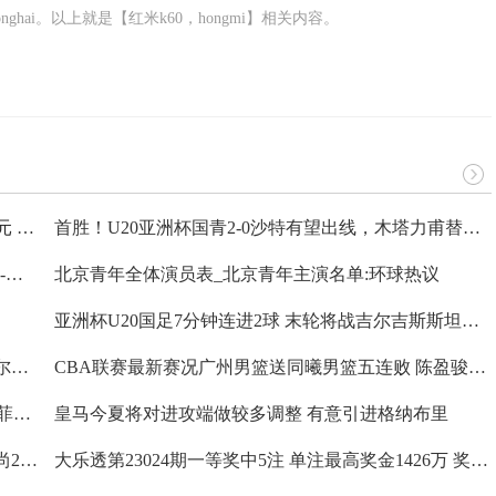
zhonghai。以上就是【红米k60，hongmi】相关内容。
水井坊（600779）3月6日主力资金净卖出1466.62万元 每日视点
首胜！U20亚洲杯国青2-0沙特有望出线，木塔力甫替补传射徐彬破门
内马尔赛季报销 巴黎圣日耳曼官宣球员缺席3-4个月-环球热闻
北京青年全体演员表_北京青年主演名单:环球热议
亚洲杯U20国足7分钟连进2球 末轮将战吉尔吉斯斯坦U20有望出线-当前速讯
CBA联赛战报广厦男篮主场110-90轻取北控男篮 威尔哲23+12胡金秋19+8
CBA联赛最新赛况广州男篮送同曦男篮五连败 陈盈骏21分皮特森24分难救主
U20亚洲杯：中国2-0沙特 木塔力甫传射徐彬破门艾菲尔丁助攻迎首胜|天天快资讯
皇马今夏将对进攻端做较多调整 有意引进格纳布里
CBA联赛战报广东男篮客场127-96轻取江苏男篮 马尚21分赵率舟空砍37分
大乐透第23024期一等奖中5注 单注最高奖金1426万 奖池6.62亿 每日观察