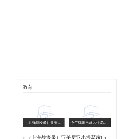
教育
（上海战疫录）亚美尼亚小提琴家Poghosyan：我是长了外国脸的上海人
今年杭州再建50个老年友好型社区 提升服务便利可及性
（上海战疫录）亚美尼亚小提琴家Poghosyan：我是长了外国脸的上海人