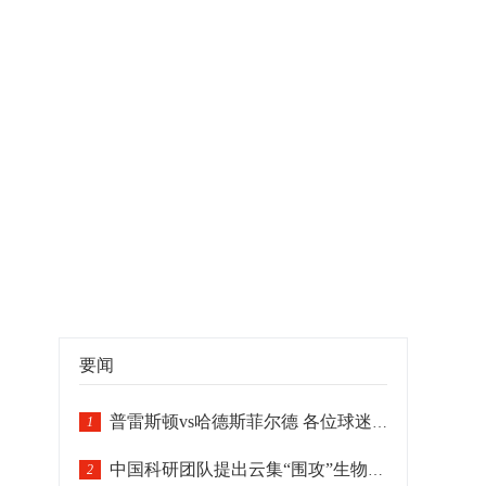
要闻
普雷斯顿vs哈德斯菲尔德 各位球迷朋友敬请留意
1
中国科研团队提出云集“围攻”生物靶标智能纳米机器人模型
2