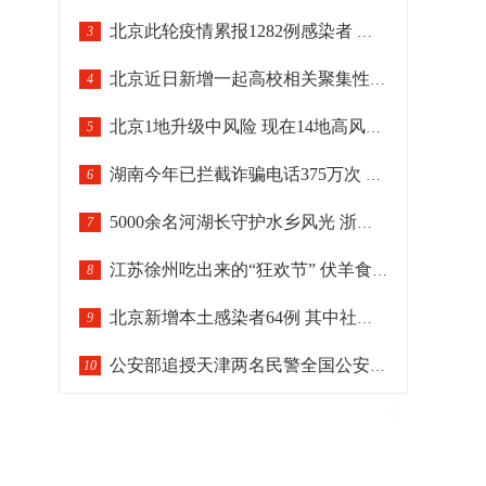
北京此轮疫情累报1282例感染者 各区疫情呈差异化分布
3
北京近日新增一起高校相关聚集性疫情
4
北京1地升级中风险 现在14地高风险29地中风险
5
湖南今年已拦截诈骗电话375万次 劝阻逾261万名潜在受害群众
6
5000余名河湖长守护水乡风光 浙江绍兴十年治水汇清流
7
江苏徐州吃出来的“狂欢节” 伏羊食俗晋级“国家队”
8
北京新增本土感染者64例 其中社会面筛查2例
9
公安部追授天津两名民警全国公安系统二级英雄模范
10