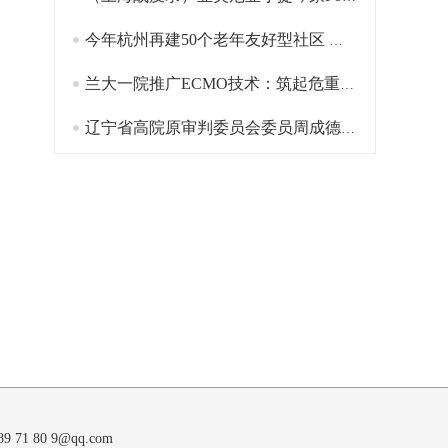
今年杭州再建50个老年友好型社区 提升服务便利可及性
兰大一院推广ECMO技术：筑起危重症患者生命防线
辽宁省高院原审判委员会委员周成德被“双开”
1 80 9@qq.com