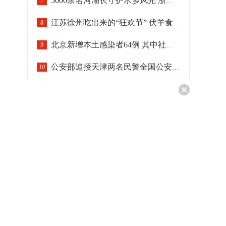
5000余名河湖长守护水乡风光 浙江绍兴十年治水汇清流
7
江苏徐州吃出来的“狂欢节” 伏羊食俗晋级“国家队”
8
北京新增本土感染者64例 其中社会面筛查2例
9
公安部追授天津两名民警全国公安系统二级英雄模范
10