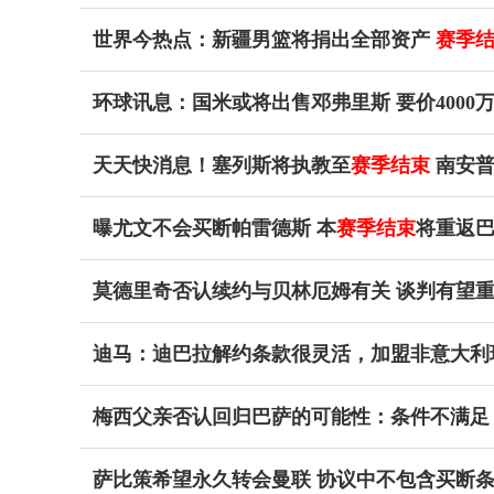
世界今热点：新疆男篮将捐出全部资产
赛季
环球讯息：国米或将出售邓弗里斯 要价4000
天天快消息！塞列斯将执教至
赛季结束
南安普
曝尤文不会买断帕雷德斯 本
赛季结束
将重返巴
莫德里奇否认续约与贝林厄姆有关 谈判有望
迪马：迪巴拉解约条款很灵活，加盟非意大利球
梅西父亲否认回归巴萨的可能性：条件不满足
萨比策希望永久转会曼联 协议中不包含买断