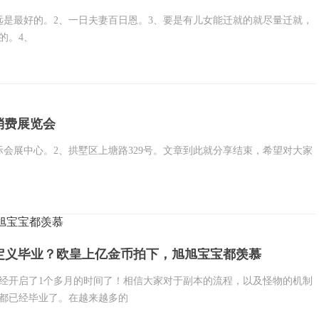
远是最好的。2、一日夫妻百日恩。3、要是有儿女能迁就的就尽量迁就，
的。4、
消费展览会
际会展中心。2、拱墅区上塘路329号。文章到此就分享结束，希望对大家
旭宝宝都羡慕
自定义毕业？欧皇上亿金币拍下，旭旭宝宝都羡慕
经开启了1个多月的时间了！相信大家对于副本的流程，以及怪物的机制
都已经毕业了。在越来越多的