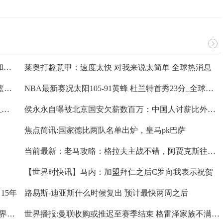
环球看热讯：切尔西打算寻找主帅继任人，将孔蒂和海鸥主帅视为目标
莱奥打趣意甲：速度太快 对我来说太简单 全球热消息
每日热讯!NBA最新战报灰熊113-99火箭 贝恩30分9篮板6助攻 莫兰特20分7篮板7助攻
NBA最新赛况太阳105-91黄蜂 杜兰特首秀23分_全球球精选
灰熊轻取火箭送对手11连败 火箭稳居西部垫底位置_世界速看
侯永永自曝被北京国安欠薪数百万：中国人讨薪比外援难
焦点简讯:国家德比两队名单出炉，皇马pk巴萨
当前最新：老马攻略：格拉夫主战不错，阿贾克斯往绩占优
【世界时快讯】马内：加盟拜仁之后C罗向我表示祝贺
15年
路易斯-迪亚斯什么时候复出 预计最快两周之后
曝中甲江西北大门拟改名 2023新名称江西庐山队|世界热文
世界播报:曼联收购或推迟至赛季结束 格雷泽家族不满45亿英镑报价