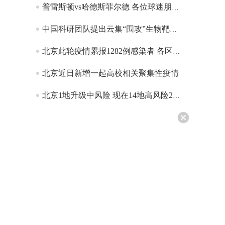
普雷斯顿vs哈德斯菲尔德 各位球迷朋友敬请留意
中国科研团队提出云集“围攻”生物靶标智能纳米机器人模型
北京此轮疫情累报1282例感染者 各区疫情呈差异化分布
北京近日新增一起高校相关聚集性疫情
北京1地升级中风险 现在14地高风险29地中风险