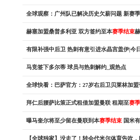
全球观察：广州队已解决历史欠薪问题 新赛
赫塞加盟桑普多利亚 双方签约至本
赛季结束
赫
有限补强中后卫 热刺有意引进水晶宫盖伊|今
马竞签下多尔蒂 球员与热刺解约_观热点
全球快看：巴萨官方：27岁右后卫贝莱林加
拜仁后腰萨比策正式租借加盟曼联 租期至
赛
曝马奎尔将至少留在曼联到本
赛季结束
国米有
【全球独家】没走了！转会代米尔体育告吹，