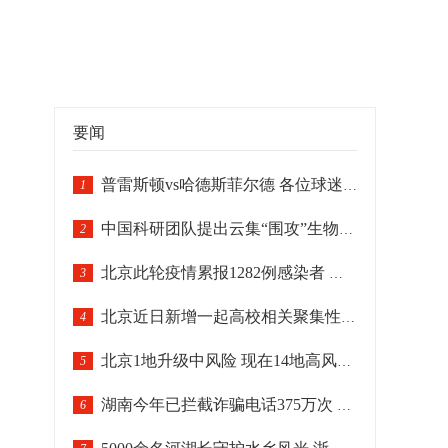
要闻
普雷斯顿vs哈德斯菲尔德 各位球迷朋友敬请留意
1
中国科研团队提出云集“围攻”生物靶标智能纳米机器人模型
2
北京此轮疫情累报1282例感染者 各区疫情呈差异化分布
3
北京近日新增一起高校相关聚集性疫情
4
北京1地升级中风险 现在14地高风险29地中风险
5
湖南今年已拦截诈骗电话375万次 劝阻逾261万名潜在受害群众
6