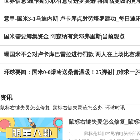
世界信息:纽卡斯尔联有意引进罗宾逊 将面临曼城的竞
意甲-国米3-1乌迪内斯 卢卡库点射劳塔罗建功_每日速
国米需要筹集资金 阿森纳有意邓弗里斯|当前观点
曝国米不会对卢卡库巴雷拉进行罚款 两人在上场比赛爆
环球要闻：国米0-0爆冷送桑普温暖！25脚射门难求一
资讯
鼠标右键失灵怎么修复_鼠标右键失灵该怎么办_环球时讯
鼠标右键失灵怎么修复_鼠标
1、 鼠标是我们常见的电脑外部设