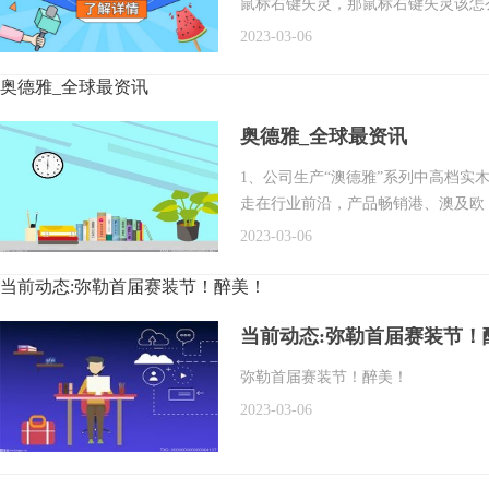
鼠标右键失灵，那鼠标右键失灵该怎
2023-03-06
奥德雅_全球最资讯
奥德雅_全球最资讯
1、公司生产“澳德雅”系列中高档
走在行业前沿，产品畅销港、澳及欧
2023-03-06
当前动态:弥勒首届赛装节！醉美！
当前动态:弥勒首届赛装节！
弥勒首届赛装节！醉美！
2023-03-06