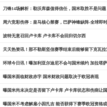
刀锋14场解析：勒沃库森值得信任，国米取胜不是问题
周六竞彩伤停：皇马核心禁赛，巴萨神锋缺阵-全球即
波特无意召回卢卡库 卢卡库不会回归切尔西
天天热资讯！那不勒斯坚信赛季结束后能够留下克瓦拉
环球今日讯！曝加利亚尔迪尼不会与国米续约 加拉塔
曝国米面临财政赤字 国米财政问题取决于欧冠表现
曝国米尚未决定是否留下卢卡库 卢卡库状态和伤病让国