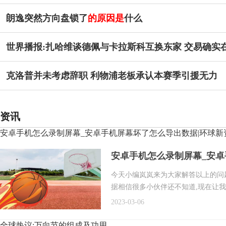
朗逸突然方向盘锁了
的原因是
什么
世界播报:扎哈维谈德佩与卡拉斯科互换东家 交易确实
克洛普并未考虑辞职 利物浦老板承认本赛季引援无力
资讯
安卓手机怎么录制屏幕_安卓手机屏幕坏了怎么导出数据|环球新
安卓手机怎么录制屏幕_安卓
今天小编岚岚来为大家解答以上的问
据相信很多小伙伴还不知道,现在让
2023-03-06
全球热议:万向节的组成及功用