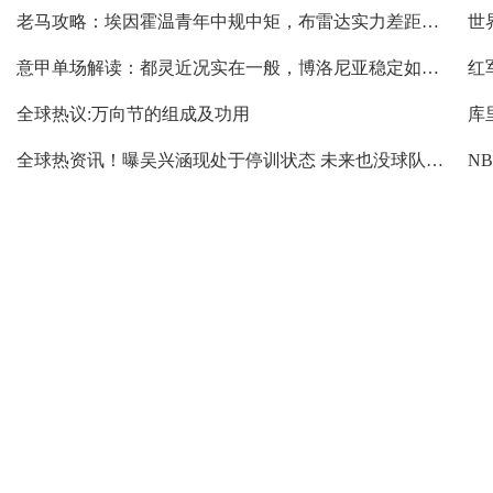
老马攻略：埃因霍温青年中规中矩，布雷达实力差距领先？
意甲单场解读：都灵近况实在一般，博洛尼亚稳定如前？
红
全球热议:万向节的组成及功用
库
全球热资讯！曝吴兴涵现处于停训状态 未来也没球队敢要他了