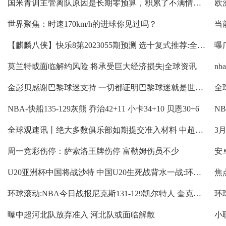
国米青训主管离队原因是长期零预算，积累了不满情绪 全球聚焦
世界聚焦：时速170km/h的进球你见过吗？
当
【麒麟八侠】快乐8第2023055期预测 选十复式推荐:全球热门
莫兰特或面临解约风险 将承受巨大经济损失|全球资讯
n
金彭贝感谢巴黎球迷支持 一切都证明巴黎球迷就是世界上最好的:世界即时
NBA-快船135-129灰熊 乔治42+11 小卡34+10 贝恩30+6
NB
全球观速讯丨绝大多数俱乐部如期提交准入材料 中超或将缩水至16队
3
周一竞彩伤停：萨索洛王牌伤停 富勒姆伤员不少
U20亚洲杯中国将战沙特 中国U20生死战背水一战:环球观天下
焦
环球滚动:NBA今日战报尼克斯131-129凯尔特人 奎克利38分8篮板7助攻 塔图姆空砍40分
环
曝中超河北队放弃准入 河北队或面临解散