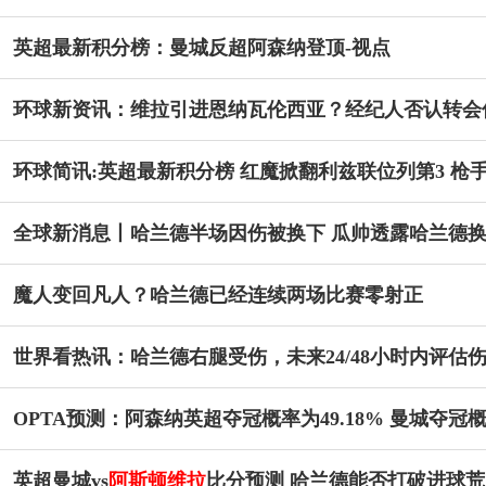
英超最新积分榜：曼城反超阿森纳登顶-视点
环球新资讯：维拉引进恩纳瓦伦西亚？经纪人否认转会
环球简讯:英超最新积分榜 红魔掀翻利兹联位列第3 枪
全球新消息丨哈兰德半场因伤被换下 瓜帅透露哈兰德
魔人变回凡人？哈兰德已经连续两场比赛零射正
世界看热讯：哈兰德右腿受伤，未来24/48小时内评估
OPTA预测：阿森纳英超夺冠概率为49.18% 曼城夺冠概率
英超曼城vs
阿斯顿维拉
比分预测 哈兰德能否打破进球荒