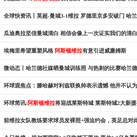
全球快资讯丨英超-曼城3-1维拉 罗德里京多安破门 哈
瓜迪奥拉坚信曼城清白 相信会像上一次证实我们的清
埃梅里希望重塑风格
阿斯顿维拉
有意引进威廉姆斯
微动态丨哈兰德社媒晒曼城训练照 与热刺的比赛哈兰
环球观焦点：滕哈赫对利兹联换帅表示遗憾 他并不认
环球简讯:
阿斯顿维拉
将迎战莱斯特城 莱斯特城2大新
前维拉女队教练要求球员发裸照+强迫约会，英足总对