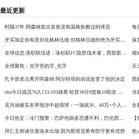
最近更新
时隔37年 阿森纳首次首发没有温格执教过的球员
牙买加足协有意归化格林伍德 但格林伍德拒绝为牙买加效力
全球信息:美职联综述：洛杉矶FC险胜伐木者，西部新军迎两连胜
全球聚焦：光字旁的字_光字
扎卡曾差点离开阿森纳 阿尔特塔的劝说改变了他的决定
nba今日战况76人133-103雄鹿 哈登38分9篮板10助攻 恩比德31分10篮板-环球热讯
吴兴涵被实名举报涉中超假球：一场就30、40万+个人赌球
全
今日热文：冷门预警：巴萨伤病多恐遭不利，巴伦西亚欲取分保级
拜仁主帅谈坎塞洛未出场 因为斯塔尼希奇防守更有优势