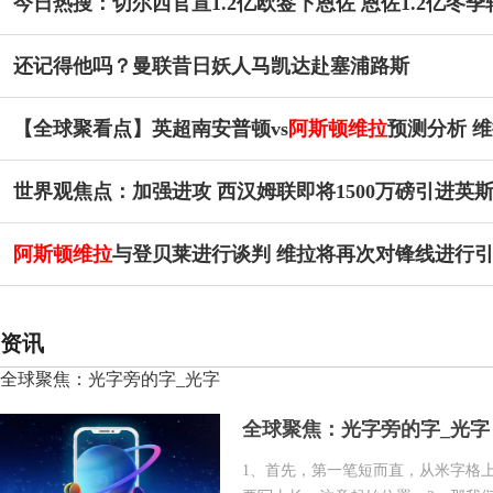
今日热搜：切尔西官宣1.2亿欧签下恩佐 恩佐1.2亿冬
还记得他吗？曼联昔日妖人马凯达赴塞浦路斯
【全球聚看点】英超南安普顿vs
阿斯顿维拉
预测分析 
世界观焦点：加强进攻 西汉姆联即将1500万磅引进英
阿斯顿维拉
与登贝莱进行谈判 维拉将再次对锋线进行引
资讯
全球聚焦：光字旁的字_光字
全球聚焦：光字旁的字_光字
1、首先，第一笔短而直，从米字格